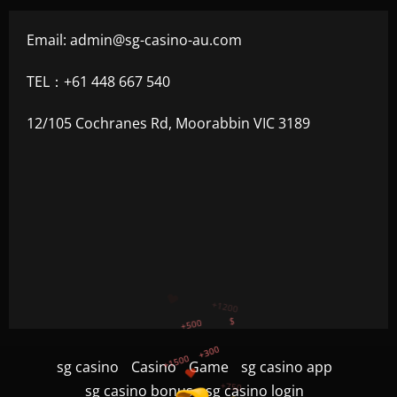
Email:
admin@sg-casino-au.com
TEL：+61 448 667 540
12/105 Cochranes Rd, Moorabbin VIC 3189
+300
+1500
+750
sg casino
Casino
Game
sg casino app
+1200
sg casino bonus
sg casino login
+500
$