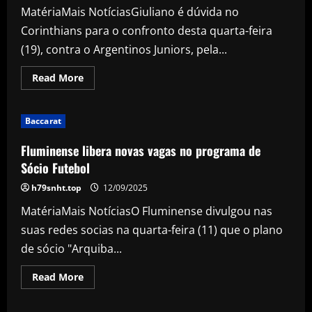
MatériaMais NotíciasGiuliano é dúvida no
Corinthians para o confronto desta quarta-feira
(19), contra o Argentinos Juniors, pela...
Read
Read More
more
about
Giuliano
recupera
Baccarat
visão,
mas
é
Fluminense libera novas vagas no programa de
dúvida
no
Sócio Futebol
Corinthians
para
h79snht.top
12/09/2025
confronto
contra
MatériaMais NotíciasO Fluminense divulgou nas
o
Argentinos
suas redes socias na quarta-feira (11) que o plano
Juniors
de sócio "Arquiba...
Read
Read More
more
about
Fluminense