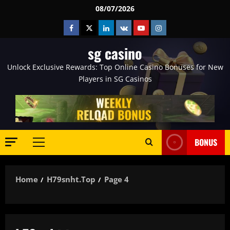
Skip
08/07/2026
to
Facebook
Twitter
Linkedin
VK
Youtube
Instagram
content
sg casino
Unlock Exclusive Rewards: Top Online Casino Bonuses for New
Players in SG Casinos
BONUS
Primary
Menu
Home
H79snht.top
Page 4