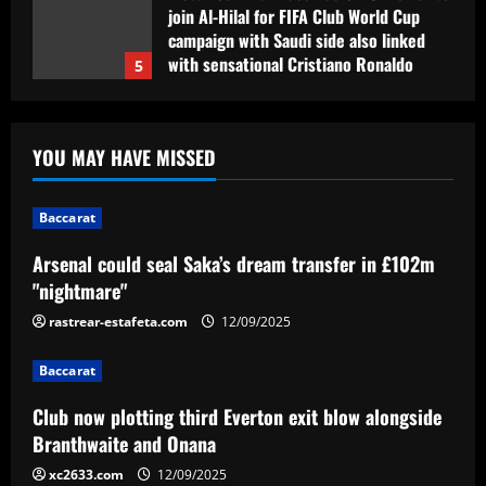
join Al-Hilal for FIFA Club World Cup
campaign with Saudi side also linked
with sensational Cristiano Ronaldo
5
move
12/09/2025
Baccarat
Arsenal could seal Saka’s dream transfer
YOU MAY HAVE MISSED
in £102m "nightmare"
12/09/2025
1
Baccarat
Arsenal could seal Saka’s dream transfer in £102m
Baccarat
Club now plotting third Everton exit
"nightmare"
blow alongside Branthwaite and Onana
rastrear-estafeta.com
12/09/2025
12/09/2025
2
Baccarat
Baccarat
Club now plotting third Everton exit blow alongside
VIDEO: 'Took me a year to find my way
back!' – Jurgen Klopp touches down in
Branthwaite and Onana
Liverpool ahead of Premier League
xc2633.com
12/09/2025