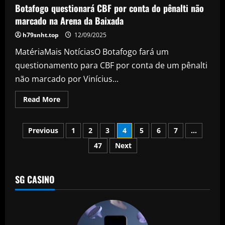
com
Botafogo questionará CBF por conta do pênalti não
Diego
Aguirre
marcado na Arena da Baixada
e
define
h79snht.top
12/09/2025
contratação
do
MatériaMais NotíciasO Botafogo fará um
treinador
até
questionamento para CBF por conta de um pênalti
o
fim
não marcado por Vinícius...
do
ano
Read
Read More
more
about
Botafogo
Posts
questionará
Previous
1
2
3
4
5
6
7
…
CBF
por
47
Next
pagination
conta
do
pênalti
não
marcado
SG CASINO
na
Arena
da
Baixada