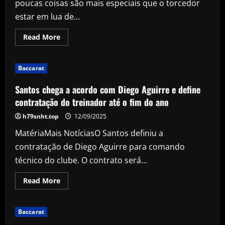
poucas coisas são mais especiais que o torcedor
estar em lua de...
Read
Read More
more
about
O
amor
Baccarat
está
no
ar!
Santos chega a acordo com Diego Aguirre e define
Veja
cinco
contratação do treinador até o fim do ano
clubes
brasileiros
h79snht.top
12/09/2025
que
estão
MatériaMais NotíciasO Santos definiu a
em
lua
contratação de Diego Aguirre para comando
de
mel
técnico do clube. O contrato será...
com
suas
torcidas
Read
Read More
more
about
Santos
chega
Baccarat
a
acordo