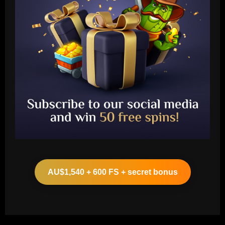
Baccarat
Club now plotting third Everton exit
blow alongside Branthwaite and Onana
AU$1,540 + 600 FS + secret bonus
12/09/2025
2
Baccarat
VIDEO: 'Took me a year to find my way