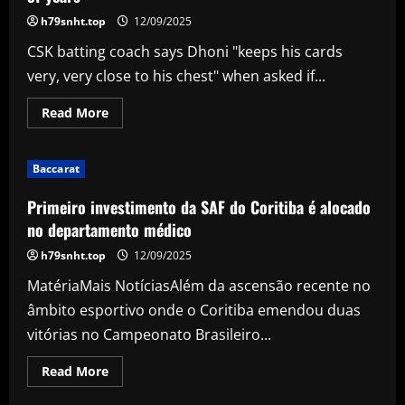
in
mighty
h79snht.top
12/09/2025
run-
chase
CSK batting coach says Dhoni "keeps his cards
very, very close to his chest" when asked if...
Read
Read More
more
about
Hussey
hopes
Baccarat
Dhoni
keeps
going
Primeiro investimento da SAF do Coritiba é alocado
for
'another
no departamento médico
couple
of
h79snht.top
12/09/2025
years'
MatériaMais NotíciasAlém da ascensão recente no
âmbito esportivo onde o Coritiba emendou duas
vitórias no Campeonato Brasileiro...
Read
Read More
more
about