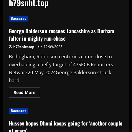
h79snht.top
Baccarat
George Balderson rescues Lancashire as Durham
falter in mighty run-chase
h79snht.top
12/09/2025
Bedingham, Robinson centuries come close to
overhauling a hefty target of 475ECB Reporters
Network20-May-2024George Balderson struck
hard...
Read
Read More
more
about
George
Balderson
Baccarat
rescues
Lancashire
as
Hussey hopes Dhoni keeps going for 'another couple
Durham
falter
of years'