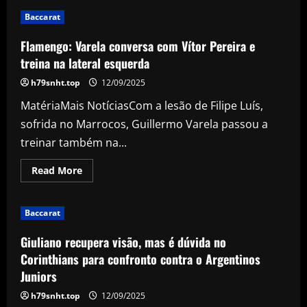
Primeiro
investimento
Baccarat
da
SAF
do
Flamengo: Varela conversa com Vítor Pereira e
Coritiba
é
treina na lateral esquerda
alocado
no
h79snht.top
12/09/2025
departamento
médico
MatériaMais NotíciasCom a lesão de Filipe Luís,
sofrida no Marrocos, Guillermo Varela passou a
treinar também na...
Read
Read More
more
about
Flamengo:
Varela
Baccarat
conversa
com
Vítor
Giuliano recupera visão, mas é dúvida no
Pereira
e
Corinthians para confronto contra o Argentinos
treina
Juniors
na
lateral
esquerda
h79snht.top
12/09/2025