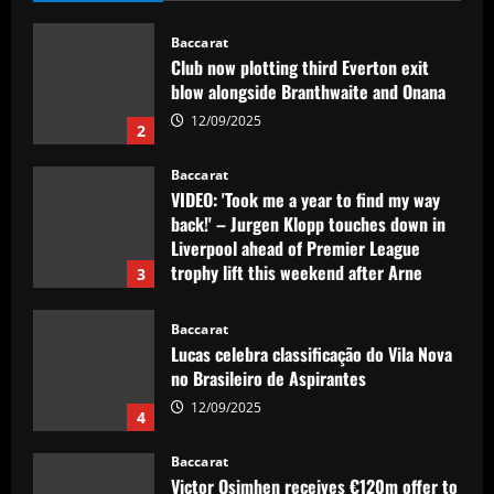
Baccarat
Club now plotting third Everton exit
blow alongside Branthwaite and Onana
12/09/2025
2
Baccarat
VIDEO: 'Took me a year to find my way
back!' – Jurgen Klopp touches down in
Liverpool ahead of Premier League
trophy lift this weekend after Arne
3
Slot's triumph
12/09/2025
Baccarat
Lucas celebra classificação do Vila Nova
no Brasileiro de Aspirantes
12/09/2025
4
Baccarat
Victor Osimhen receives €120m offer to