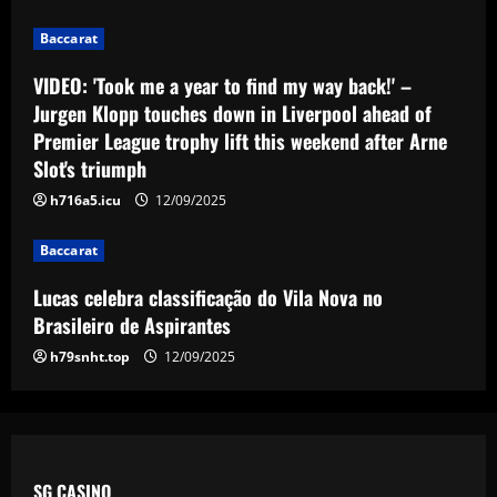
trophy lift this weekend after Arne
3
Slot's triumph
Baccarat
12/09/2025
Baccarat
Lucas celebra classificação do Vila Nova
VIDEO: 'Took me a year to find my way back!' –
no Brasileiro de Aspirantes
Jurgen Klopp touches down in Liverpool ahead of
Premier League trophy lift this weekend after Arne
12/09/2025
4
Slot's triumph
Baccarat
h716a5.icu
12/09/2025
Victor Osimhen receives €120m offer to
join Al-Hilal for FIFA Club World Cup
Baccarat
campaign with Saudi side also linked
with sensational Cristiano Ronaldo
5
Lucas celebra classificação do Vila Nova no
move
Brasileiro de Aspirantes
12/09/2025
h79snht.top
12/09/2025
SG CASINO