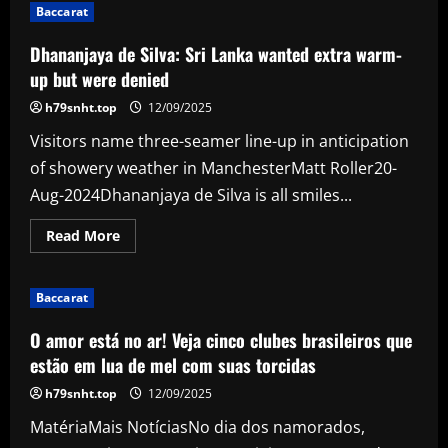
libera
Baccarat
novas
vagas
no
Dhananjaya de Silva: Sri Lanka wanted extra warm-
programa
de
up but were denied
Sócio
Futebol
h79snht.top
12/09/2025
Visitors name three-seamer line-up in anticipation
of showery weather in ManchesterMatt Roller20-
Aug-2024Dhananjaya de Silva is all smiles...
Read
Read More
more
about
Dhananjaya
de
Baccarat
Silva:
Sri
Lanka
O amor está no ar! Veja cinco clubes brasileiros que
wanted
extra
estão em lua de mel com suas torcidas
warm-
up
h79snht.top
12/09/2025
but
were
MatériaMais NotíciasNo dia dos namorados,
denied